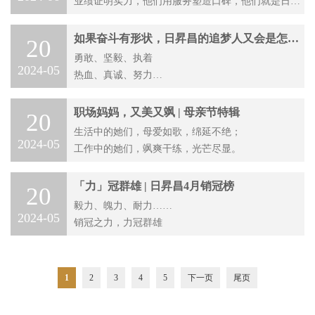
业绩证明实力，他们用服务塑造口碑，他们就是日昇
昌集团5月各区域销冠。
如果奋斗有形状，日昇昌的追梦人又会是怎样
20
的？
勇敢、坚毅、执着
2024-05
热血、真诚、努力
美好的词语千千万，却不足以概括奋斗者的耀眼
职场妈妈，又美又飒 | 母亲节特辑
20
生活中的她们，母爱如歌，绵延不绝；
2024-05
工作中的她们，飒爽干练，光芒尽显。
「力」冠群雄 | 日昇昌4月销冠榜
20
毅力、魄力、耐力……
2024-05
销冠之力，力冠群雄
1
2
3
4
5
下一页
尾页