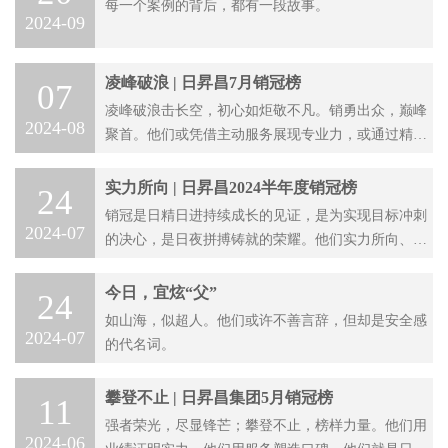
每一个案例的背后，都有一段故事。
2024-09
凌峰破浪 | 日昇昌7月销冠榜
07
凌峰破浪击长空，初心如炬敬不凡。销勇出众，巅峰
2024-08
聚首。他们或凭借主动服务展现专业力，或通过精准
分析高效满足客户需求。他们坚持真诚待客、勤恳做
事，他们坚信用心比努力更重要。
实力所向 | 日昇昌2024半年度销冠榜
24
销冠是日精日进持续成长的见证，是为实现目标冲刺
2024-07
的决心，是日夜拼搏铸就的荣耀。他们实力所向、敢
拼敢闯，他们精进服务、提高转化。
今日，宜炫“父”
24
如山海，似超人。他们或许不善言辞，但却是安全感
2024-07
的代名词。
攀登不止 | 日昇昌集团5月销冠榜
11
强者荣光，尽显锋芒；攀登不止，榜样力量。他们用
2024-06